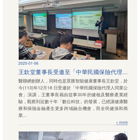
2025-01-06
王欽堂董事長受邀至「中華民國保險代理人
醫聯網創辦人，同時也是眾匯智能健康董事長王欽堂，於
同業公會」演講
今(113)年12月18 日受邀於「中華民國保險代理人同業公
會」演講，王董事長藉由從事30年的健檢及醫療產業經
驗，觀察到近數十年「數位科技」的發展，已經讓健康醫
療和保險金融產生更多跨域融合機會，而全民健保和商
業...
+ more