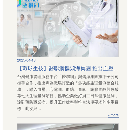
2025-04-18
【環球生技】醫聯網攜鴻海集團 推出血壓、
台灣健康管理服務平台「醫聯網」與鴻海集團旗下子公司
心電圖、血糖等7合1多功能生理量測整合服
攜手合作，推出專為職場打造的「多功能生理量測整合服
務
務」，導入血壓、心電圖、血糖、血氧、總膽固醇與尿酸
等七大生理量測項目，協助企業做好員工日常健康監測，
達到預防職業病、提升工作效率與符合法規要求的多重目
標。此次與...
+ more