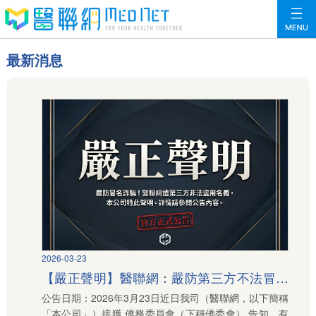
最新消息
2026-03-23
【嚴正聲明】醫聯網：嚴防第三方不法冒名
公告日期：2026年3月23日近日我司（醫聯網，以下簡稱
詐騙活動公告
「本公司」）接獲 僑務委員會（下稱僑委會） 告知，有