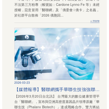
不法第三方粉專（帳號如：Cardone Lynno Fe 等）未經
授權，惡意冒用「醫聯網」及「僑委會 i 僑卡」之名義，
於社群平台散佈「2026 僑胞回...
+ more
2026-03-23
【媒體報導】醫聯網攜手華聯生技強強聯手
【2026年3月20日台北訊】 台灣最大的數位健康管理平
開啟企業「精準健康」新紀元
台「醫聯網」，宣布與亞洲高密度基因晶片領導原廠「華
聯生技（Phalanx Biotech）」達成戰略合作。雙方將結