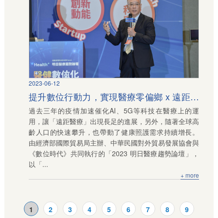
2023-06-12
提升數位行動力，實現醫療零偏鄉 x 遠距零
過去三年的疫情加速催化AI、5G等科技在醫療上的運
時差
用，讓「遠距醫療」出現長足的進展，另外，隨著全球高
齡人口的快速攀升，也帶動了健康照護需求持續增長。
由經濟部國際貿易局主辦、中華民國對外貿易發展協會與
《數位時代》共同執行的「2023 明日醫療趨勢論壇」，
以「...
+ more
1
2
3
4
5
6
7
8
9