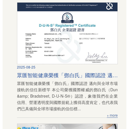
2025-08-25
眾匯智能健康榮獲「鄧白氏」國際認證 邁向
眾匯智能健康榮獲「鄧白氏」國際認證 邁向與全球市場
與全球市場接軌的信任新標竿
接軌的信任新標竿 本公司榮獲國際權威的鄧白氏（Dun
&amp; Bradstreet, D-U-N-S®）認證，象徵我們在企業
信用、營運透明度與國際規範上獲得高度肯定，也代表我
們已具備與全球市場接軌的信任標...
+ more