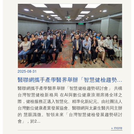
2025-08-31
醫聯網攜手產學醫界舉辦「智慧健檢趨勢研
醫聯網攜手產學醫界舉辦「智慧健檢趨勢研討會」 共構
討會」 共構台灣智慧健檢新格局
台灣智慧健檢新格局 在AI與數位健康浪潮席捲全球之
際，健檢服務正邁入智慧化、精準化新紀元。由社團法人
台灣數位健康產業發展協會、醫聯網與太豪生醫共同主辦
的 慧眼識微。智領未來「台灣智慧健檢發展趨勢研討
會」，於2...
+ more