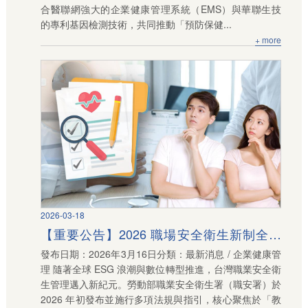
合醫聯網強大的企業健康管理系統（EMS）與華聯生技
的專利基因檢測技術，共同推動「預防保健...
+ more
2026-03-18
【重要公告】2026 職場安全衛生新制全面
發布日期：2026年3月16日分類：最新消息 / 企業健康管
上路：解析職安署四大修法重點與企業因應
理 隨著全球 ESG 浪潮與數位轉型推進，台灣職業安全衛
對策
生管理邁入新紀元。勞動部職業安全衛生署（職安署）於
2026 年初發布並施行多項法規與指引，核心聚焦於「教