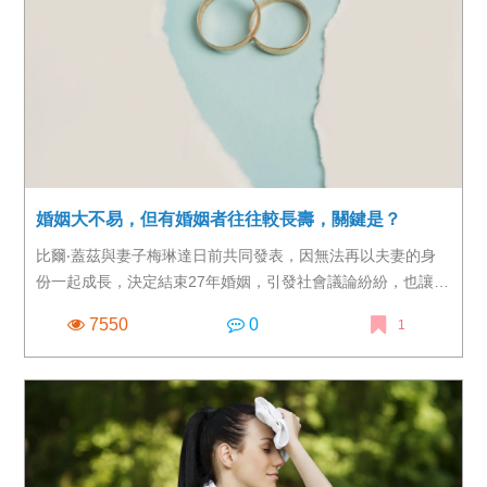
者，而疫苗不良事件通報系統（Vaccine Adverse Event
Reporting System，VAERS） 更已收到49例接種AZ疫苗後死
亡報告。 雖然在此49例中，尚未有任何死亡個案，被判定與
疫苗接種相關，卻已讓許多人對於家中長者是否該施打新冠肺
炎疫苗，陷入天人交戰。
婚姻大不易，但有婚姻者往往較長壽，關鍵是？
比爾‧蓋茲與妻子梅琳達日前共同發表，因無法再以夫妻的身
份一起成長，決定結束27年婚姻，引發社會議論紛紛，也讓許
多人找出梅琳達過去對婚姻生活的諸多發言，認為冰凍三尺，
7550
0
1
非一日之寒。在離婚率大增，單身人口日益增多下，許多處於
婚姻關係中的人，或許會覺得婚姻生活大不易，尤其當生活重
擔、子女教養責任，甚或雙方原生家庭等問題交雜在一起時，
也容易讓雙方原本的小歧見放大，覺得再也難以承擔。