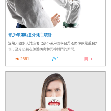
青少年運動意外死亡統計
近幾天很多人討論著七歲小弟弟因學習柔道而導致嚴重腦外
傷，至今仍躺在加護病房和死神搏鬥的新聞。
2661
1
1