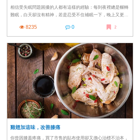
相信受失眠問題困擾的人都有這樣的經驗：每到夜裡總是輾轉
難眠，白天卻沒有精神，若是忍受不住補眠一下，晚上又更加
睡不著，陷入無盡的惡性循環之中...這不但可能因為精神不濟
8235
0
2
讓通勤危險性提高，長期下來也容易影響身體，造成健康上的
負面影響。 而失眠常見的原因有常熬夜、作息不正常，或是
因為心理上的因素如憂鬱、焦慮等原因，不過眼科醫師也指
出，失眠也有可能和「眼睛」有關，建議可以在晚上泡澡時用
溫毛巾溫敷一下眼部，可望幫助調整自律神經平衡，甚至可能
有改善失眠的效果。
雞翅加這味，改善膝痛
你曾因膝蓋疼痛，買了市售的貼布使用卻又擔心治標不治本，