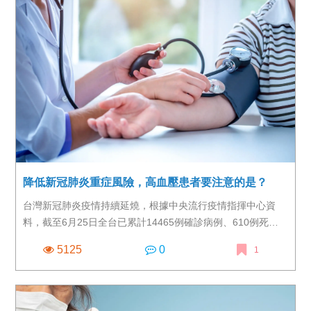
降低新冠肺炎重症風險，高血壓患者要注意的是？
台灣新冠肺炎疫情持續延燒，根據中央流行疫情指揮中心資
料，截至6月25日全台已累計14465例確診病例、610例死
亡。而就數據來看，死亡案例多數具有慢性病史，高血壓患者
5125
0
1
比例更是驚人，可見高血壓與新冠肺炎重症化密切相關。然
而，依據衛生福利部國民健康署資料，從2016～2019年國民
營養健康狀況變遷調查結果來看，「18歲以上國人高血壓盛行
率高達25.82%，推估約有508萬人罹患高血壓，且盛行率隨年