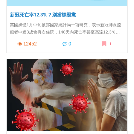
新冠死亡率12.3%？別當標題黨
英國媒體1月中旬披露國家統計局一項研究，表示新冠肺炎痊
癒者中近3成會再次住院，140天內死亡率甚至高達12.3％，
消息一出震驚全球，各大媒體無不以此數據作為標題。 但在
12452
0
1
細究這項研究前，需先釐清的是，以上數據是從英國47,780位
新冠肺炎「住院患者」統計而來，平均年齡為64.5歲較年長，
重症患者占比也高，首次住院時曾進入加護病房的案例更有
4,745例，佔9.9％，在各界積極與病毒賽跑時，媒體實不應斷
章取義，製造恐慌。