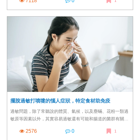
7118
0
1
夠的營養而每況愈下，嚴重影響健康。
擺脫過敏打噴嚏的惱人症狀，特定食材助免疫
過敏問題，除了常聽說的體質、氣候，以及塵蟎、花粉一類過
敏原等因素以外，其實容易過敏還有可能和腸道的菌群有關，
日本一位醫學博士指出，過敏人口不斷增加，可能和飲食的西
2576
0
1
化有相關性，建議平常可以積極攝取特定種類的食材，可能有