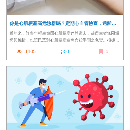
你是心肌梗塞高危險群嗎？定期心血管檢查，遠離沈默殺手！
近年來，許多年輕生命因心肌梗塞猝然逝去，徒留生者無限錯
愕與惋惜，也讓民眾對心肌梗塞這奪命殺手聞之色變。根據衛
生福利部統計，從2007年至2019年，心臟疾病連年高居國人
11105
0
1
第二大死因， 其中心肌梗塞的比例更高居不下。不只如此，
從健保署統計資料來看，2015年因心肌梗塞就醫人數約3.7萬
人，到了2018年卻成長至4.8萬人，四年內增加超過三成。 雖
然患者仍以中高齡男性為大宗，但是49歲以下患者也超過
10%，更有人不到25歲便罹患心肌梗塞， 讓人看見心肌梗塞
年輕化的隱憂。