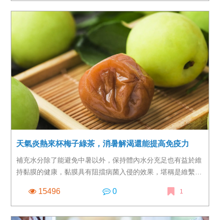
助於預防過敏性疾病。
天氣炎熱來杯梅子綠茶，消暑解渴還能提高免疫力
補充水分除了能避免中暑以外，保持體內水分充足也有益於維
持黏膜的健康，黏膜具有阻擋病菌入侵的效果，堪稱是維繫免
疫功能、預防感染的最前線！
15496
0
1