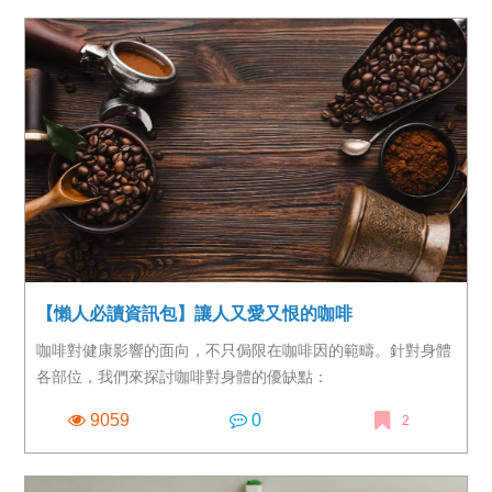
的新洗腎患者是因糖尿病控制不佳導致腎臟病變。
【懶人必讀資訊包】讓人又愛又恨的咖啡
咖啡對健康影響的面向，不只侷限在咖啡因的範疇。針對身體
各部位，我們來探討咖啡對身體的優缺點：
9059
0
2