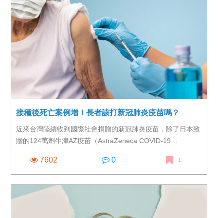
齡增加而上升。」 由此可見，高血壓患者的照護，將是新冠
肺炎疫情肆虐時期，守護國人健康的關鍵之一。
接種後死亡案例增！長者該打新冠肺炎疫苗嗎？
近來台灣陸續收到國際社會捐贈的新冠肺炎疫苗，除了日本致
贈的124萬劑牛津AZ疫苗（AstraZeneca COVID-19
Vaccine）已於6月4日下午到貨，來自美國的250萬劑莫德納
7602
0
1
疫苗（Moderna COVID-19 Vaccine）更在6月20日送抵台
灣，為本土新冠肺炎疫情緩解打了一劑強心針。然而，在疫苗
如火如荼開打的同時，台灣卻也頻頻傳出疫苗接種後不良事
件。根據中央流行疫情指揮中心數據，截至6月18日止，台灣
共有1,374,956人接種AZ疫苗，其中269,056人為75歲以上長