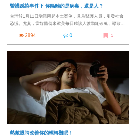
醫護感染事件下 你隔離的是病毒，還是人？
台灣於1月11日增添兩起本土案例，且為醫護人員，引發社會
恐慌。尤其，當媒體傳來歐美每日確診人數動輒破萬，導致醫
療崩潰的悲慘畫面，更讓民眾人人自危，甚至引發網路獵巫現
2894
0
1
象，衝擊醫護人員士氣。不過，細究這兩起本土案例，案838
的醫師，是在COVID-19確診患者病況惡化下，進入負壓隔離
病房協助麻醉科醫師插管時染疫，自1月8日出現症狀，1月10
日通報採檢後，在11日確診。
熱敷眼睛改善你的輾轉難眠！