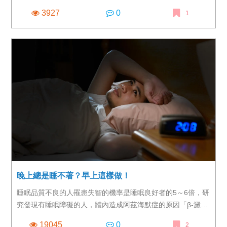
3927
0
1
晚上總是睡不著？早上這樣做！
睡眠品質不良的人罹患失智的機率是睡眠良好者的5～6倍，研
究發現有睡眠障礙的人，體內造成阿茲海默症的原因「β-澱粉
樣蛋白」堆積的情況是一般人的5倍以上！
19045
0
2