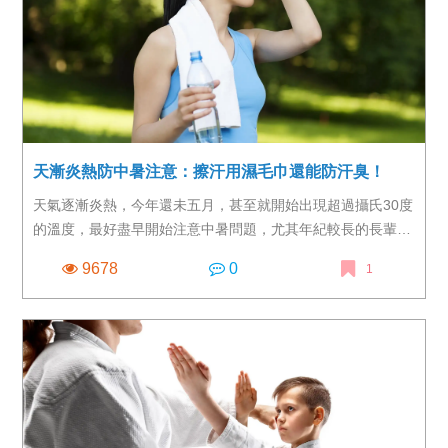
天漸炎熱防中暑注意：擦汗用濕毛巾還能防汗臭！
天氣逐漸炎熱，今年還未五月，甚至就開始出現超過攝氏30度
的溫度，最好盡早開始注意中暑問題，尤其年紀較長的長輩
們，身體感覺高溫的能力較差，再加上皮膚排汗功能也會隨著
9678
0
1
年紀增長而退化，特別容易未能察覺就中暑，是特別需要多加
注意的族群。