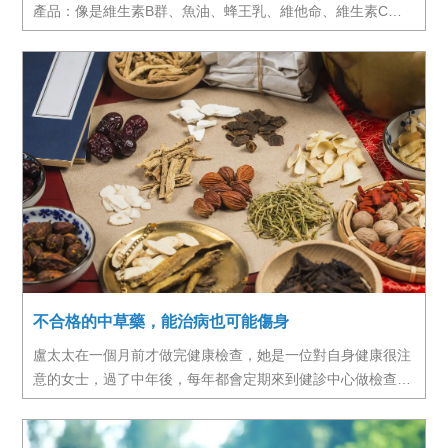
產品：像是維生素B群、魚油、蜂王乳、維他命、維生素C、
維生素E、Q10、膠原蛋白、綠藻、酵素等都是保健食品。為
什麼要吃保健食品呢？
不合格的中草藥，能治病也可能傷身
盧太太在一個月前才做完健康檢查，她是一位對自身健康很注
意的女士，過了中年後，每年都會定期來到健診中心做檢查，
她的健檢報告顯示健康狀況一直很不錯，但我看到她上個月健
檢時的抽血報告，GOT、GPT兩個顯示肝功能狀態的指數，