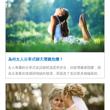
都超過標準，很明顯是異常，加上GGT也過高，通常GGT過
高表示是酒精性、藥物性或病毒性的肝炎症狀，所以我直覺地
懷疑「會不會是用藥問題？」因為盧太太之前的生活飲食都很
正常，不可能一年之間就有改變.....
為何女人分享式聊天潛藏危機？
女人專屬的分享式友誼雖然溫柔而安全，但卻潛藏著隱憂，因
為太著重在情感與情緒的發洩，而疏忽了友誼更具積極面的功
效。