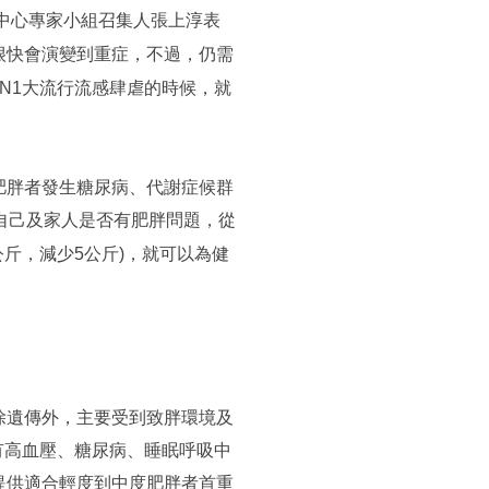
中心專家小組召集人張上淳表
很快會演變到重症，不過，仍需
1N1大流行流感肆虐的時候，就
肥胖者發生糖尿病、代謝症候群
自己及家人是否有肥胖問題，從
公斤，減少5公斤)，就可以為健
除遺傳外，主要受到致胖環境及
知有高血壓、糖尿病、睡眠呼吸中
提供適合輕度到中度肥胖者首重