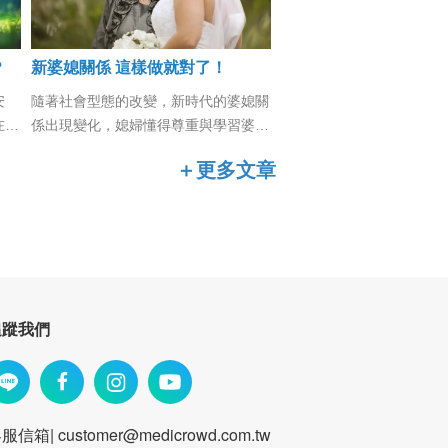
？
新婆媳關係 這樣做就對了！
安
隨著社會型態的改變，新時代的婆媳關
在情
係出現變化，媳婦懂得尊重與學習婆婆
具積
的生活經驗，更讓新的家人認識真正的
＋更多文章
自己，才能營造互信互愛的新婆媳關
係。
追蹤我們
客服信箱|
customer@medicrowd.com.tw