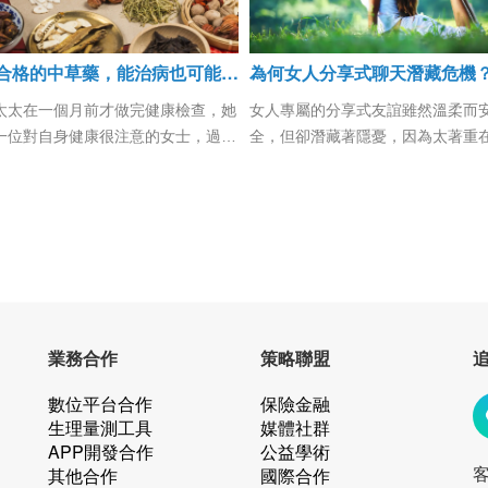
不合格的中草藥，能治病也可能傷身
為何女人分享式聊天潛藏危機
太太在一個月前才做完健康檢查，她
女人專屬的分享式友誼雖然溫柔而
一位對自身健康很注意的女士，過了
全，但卻潛藏著隱憂，因為太著重
年後，每年都會定期來到健診中心做
感與情緒的發洩，而疏忽了友誼更
查，她的健檢報告顯示健康狀況一直
極面的功效。
不錯，但我看到她上個月健檢時的抽
報告，GOT、GPT兩個顯示肝功能
態的指數，都超過標準，很明顯是異
，加上GGT也過高，通常GGT過高
示是酒精性、藥物性或病毒性的肝炎
狀，所以我直覺地懷疑「會不會是用
業務合作
策略聯盟
問題？」因為盧太太之前的生活飲食
很正常，不可能一年之間就有改
數位平台合作
保險金融
...
生理量測工具
媒體社群
APP開發合作
公益學術
其他合作
國際合作