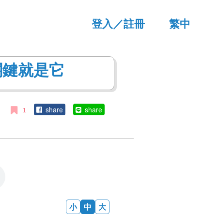
登入／註冊
繁中
简中
EN
關鍵就是它
JP
share
share
1
小
中
大