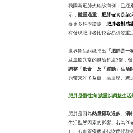
我國新冠肺炎確診病例，已經累
體重過重、
肥胖
確實是染
示，
肥胖者對感
要更多科學證據。
有發現肥胖者比較容易併發重症
「肥胖是一
世界衛生組織指出
及血脂異常的風險超過3倍，
調整「飲食」及「運動」生活
康帶來許多益處，高血壓、糖
肥胖是慢性病 減重以調整生活
肥胖是因為
熱量攝取過多、消
生活型態因素的影響。若為20歲
止、心血管疾病或代謝症候群