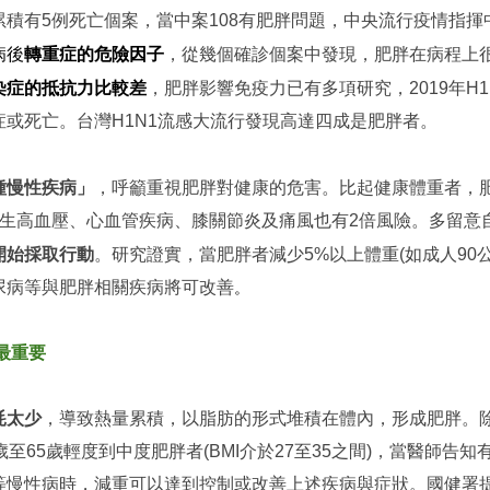
積有5例死亡個案，當中案108有肥胖問題，中央流行疫情指揮
病後
轉重症的危險因子
，從幾個確診個案中發現，肥胖在病程上
染症的抵抗力比較差
，肥胖影響免疫力已有多項研究，2019年H
或死亡。台灣H1N1流感大流行發現高達四成是肥胖者。
種慢性疾病」
，呼籲重視肥胖對健康的危害。比起健康體重者，
發生高血壓、心血管疾病、膝關節炎及痛風也有2倍風險。多留意
開始採取行動
。研究證實，當肥胖者減少5%以上體重(如成人90
尿病等與肥胖相關疾病將可改善
。
最重要
耗太少
，導致熱量累積，以脂肪的形式堆積在體內，形成肥胖。
至65歲輕度到中度肥胖者(BMI介於27至35之間)，當醫師告
等慢性病時，減重可以達到控制或改善上述疾病與症狀。國健署