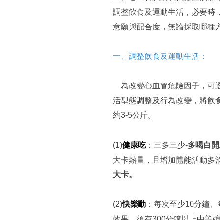
調整飲食及運動生活，必要時
意願與配合度，無論採取哪種
一、調整飲食及運動生活：
為改變心血管危險因子，可透
活型態調整及行為改變，將飲食
約3-5公斤。
多喝白開
(1)
健康吃
：三多三少-
大卡熱量，且增加體能活動多消
大卡。
(2)
快樂動
：每次至少10分鐘
效果，須有300分鐘以上中