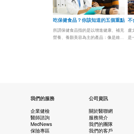
吃保健食品？你該知道的五個重點
所謂保健食品指的是以增進健康、補充
盧
營養、養顏美容為主的產品：像是維生
是
素B群、魚油、蜂王乳、維他命、維生
中
素C、維生素E、Q10、膠原蛋白、綠
檢
藻、酵素等都是保健食品。為什麼要吃
很
保健食品呢？
血
狀
常
表
症
我們的服務
公司資訊
藥
都
企業健檢
關於醫聯網
醫師諮詢
服務簡介
變..
MedNews
我們的團隊
保險專區
我們的客戶