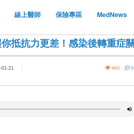
線上醫師
保險專區
MedNews
讓你抵抗力更差！感染後轉重症
01-21
4421
0