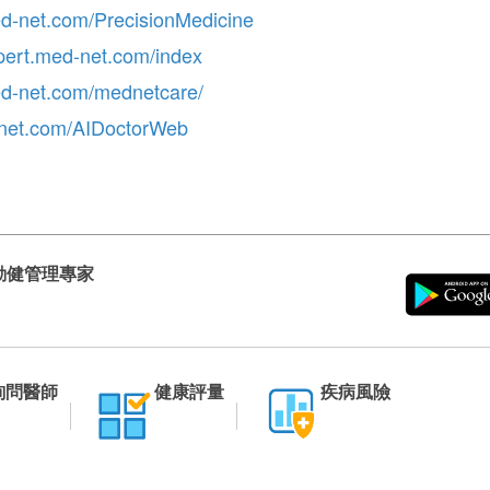
ed-net.com/PrecisionMedicine
xpert.med-net.com/index
ed-net.com/mednetcare/
-net.com/AIDoctorWeb
動健管理專家
詢問醫師
健康評量
疾病風險