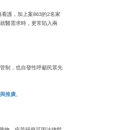
看護，加上案863的2名家
就醫需求時，更常陷入兩
管制，也自發性呼籲民眾先
與推廣
。
讓藥物、疫苗研發可因法律鬆