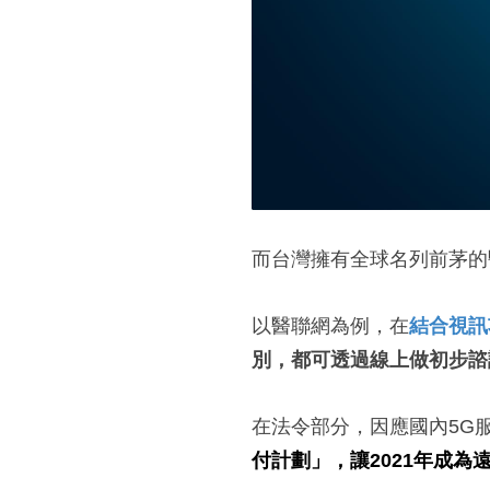
而台灣擁有全球名列前茅的
以醫聯網為例，在
結合視訊
別
，都
可透過線上做初步諮
在法令部分，因應國內5G
付計劃」，讓2021年成為