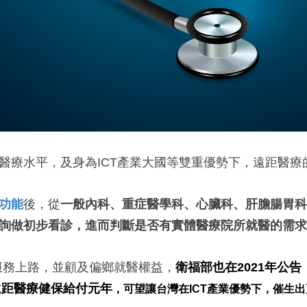
醫療水平，及身為ICT產業大國等雙重優勢下，遠距醫療
功能
後，從
一般內科
、
重症醫學科
、
心臟科
、
肝膽腸胃科
詢做初步看診，進而判斷是否有實體醫療院所就醫的需求
服務上路，並顧及偏鄉就醫權益，
衛福部也在2021年公
遠距醫療健保給付元年
，可望讓台灣在ICT產業優勢下，催生出