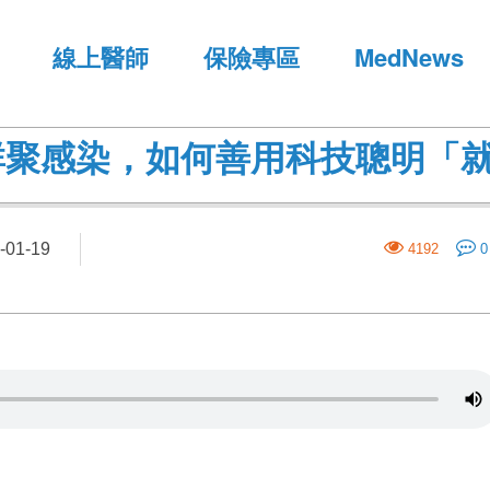
線上醫師
保險專區
MedNews
群聚感染，如何善用科技聰明「
01-19
4192
0