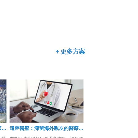
＋更多方案
醫療界大師告訴你，AI醫療未來怎麼走！
遠距醫療：滯留海外親友的醫療救星