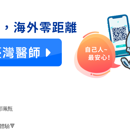
郭珮甄
體驗🔻