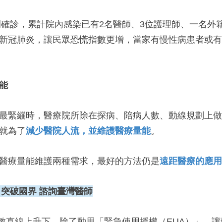
例確診，累計院內感染已有2名醫師、3位護理師、一名外籍
新冠肺炎，讓民眾恐慌指數更增，當家有慢性病患者或有
能
最緊繃時，醫療院所除在探病、陪病人數、動線規劃上做
就為了
減少醫院人流，並維護醫療量能
。
醫療量能維護兩種需求，最好的方法仍是
遠距醫療的應用
突破國界 諮詢臺灣醫師
數直線上升下，除了動用「緊急使用授權（EUA）」，