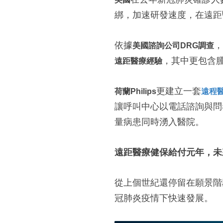
綁，加速研發速度，在遠距
依據
，
美國諮詢公司DRG調查
，其中更包含
遠距醫療經驗
更建立一套
荷蘭Philips
遠程
讓呼叫中心以電話諮詢與問
量病患同時湧入醫院。
遠距醫療健保給付元年，未來
從上個世紀還停留在願景階
冠肺炎疫情下快速發展。