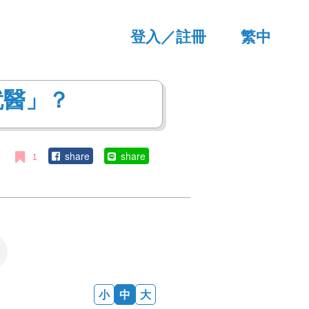
登入／註冊
繁中
简中
EN
就醫」？
JP
share
share
1
小
中
大