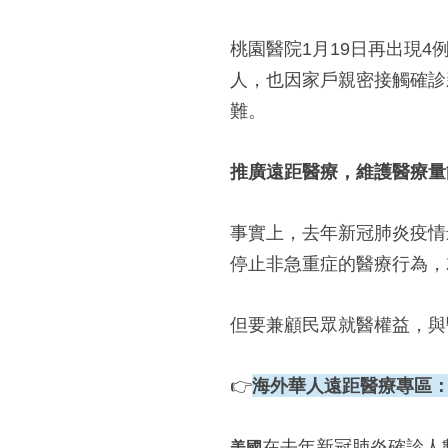
桃園醫院1月19日再出現4
人，也因家戶親密接觸確診
難。
推廣遠距醫療，維護醫療量
事實上，去年新冠肺炎疫情
停止非急重症的醫療行為，
但要兼顧民眾就醫權益，與
👉
海外華人遠距醫療專區：
在去年新冠肺炎確診人
美國