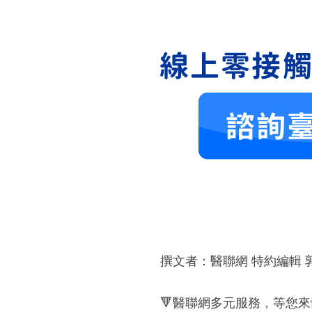
撰文者：醫聯網 特約編輯 
🔻醫聯網多元服務，等您來