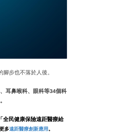
的腳步也不落於人後。
、
耳鼻喉科
、
眼科
等
34個科
。
告「全民健康保險遠距醫療給
更多
遠距醫療創新應用
。